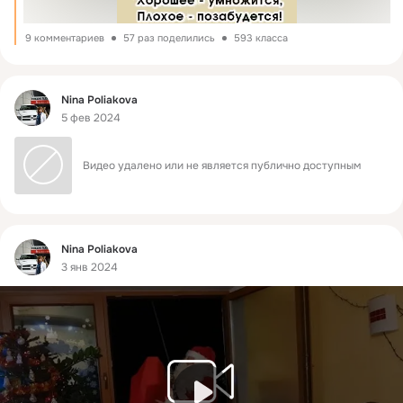
9 комментариев
57 раз поделились
593 класса
Фид
Nina Poliakova
5 фев 2024
Видео удалено или не является публично доступным
Фид
Nina Poliakova
3 янв 2024