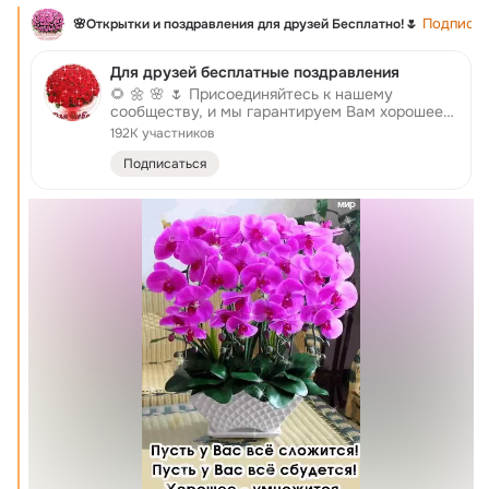
Подписат
🌸Открытки и поздравления для друзей Бесплатно!🌷
Для друзей бесплатные поздравления
🌻 🌼 🌸 🌷 Присоединяйтесь к нашему
сообществу, и мы гарантируем Вам хорошее
настроение и самые красивые Букеты ✿✿✿ ✔
192K участников
☎ Контакт для связи с модератором:
https://ok.ru/saintdime ✔ ☏ Связь с
Подписаться
Администрацией группы -
artstudiobk@gmail.com