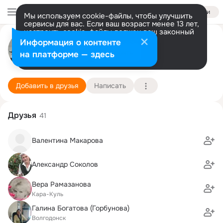
Войти
Мы используем cookie-файлы, чтобы улучшить
сервисы для вас. Если ваш возраст менее 13 лет,
настроить cookie-файлы должен ваш законный
Nina Poliakova
представитель.
Больше информации
Информация о контенте
Разрешить все
Настроить
на платформе — здесь
Висагинас
16 августа (77 лет)
1 школа
Подробнее
Добавить в друзья
Написать
Друзья
41
Валентина Макарова
Александр Соколов
Вера Рамазанова
Кара-Куль
Галина Богатова (Горбунова)
Волгодонск