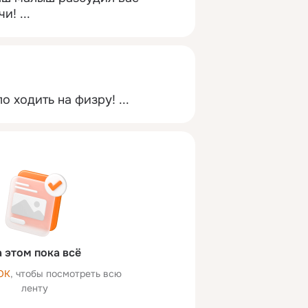
чи!
 ...
о ходить на физру!
 ...
 этом пока всё
ОК
, чтобы посмотреть всю
ленту