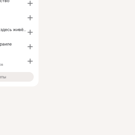
йство
НАГАРИЯ - мы здесь живём!
зраиле
ов
ппы