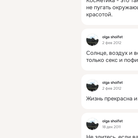
Косметика - это та
не пугать окружаю
красотой.
Фид
olga shoifet
2 фев 2012
Солнце, воздух и в
только секс и поф
Фид
olga shoifet
2 фев 2012
Жизнь прекрасна и
Фид
olga shoifet
18 дек 2011
Не злитесь, если в