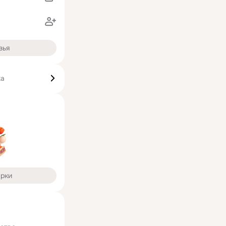
зья
ка
арки