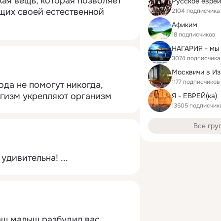
кая вещь, которая позволяет 
Русское евре
щих своей естественной 
2104 подписчика
Афиким
18 подписчиков
3074 подписчика
Москвичи в И
1177 подписчиков
ода не помогут никогда, 
игизм укрепляют организм
Я - ЕВРЕЙ(ка)
13505 подписчик
Все гру
 удивительна!
 ...
аш малыш разбудил вас 