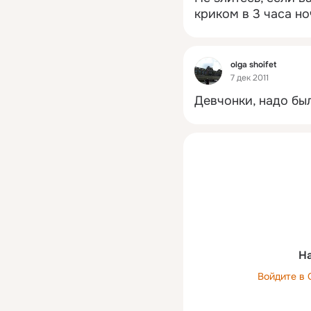
криком в 3 часа но
Фид
olga shoifet
7 дек 2011
Девчонки, надо был
На
Войдите в 