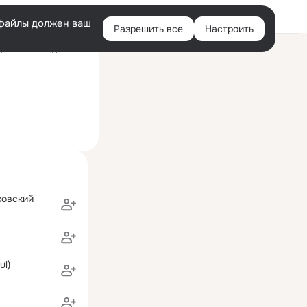
Войти
e-файлы должен ваш
Разрешить все
Настроить
Правая
ний визит: 9 дек 2022
колонка
ковский
ul)