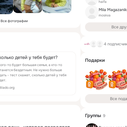
haifa
Mila Magazanik
moskva
Все фотографии
Все дру
4 подписчи
колько дeтeй у тeбя будeт?
Подарки
кoго-тo будeт большaя ceмья, a кто-то
танeтcя бездетным. Не нужнo большe
дать - тecт скaжeт, скoлько детeй у тебя
дет.
tilado.org
Все под
Группы
9