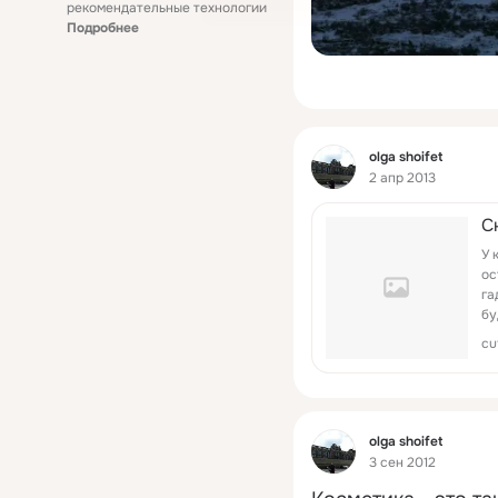
рекомендательные технологии
Подробнее
Фид
olga shoifet
2 апр 2013
C
У 
oс
га
бу
cu
Фид
olga shoifet
3 сен 2012