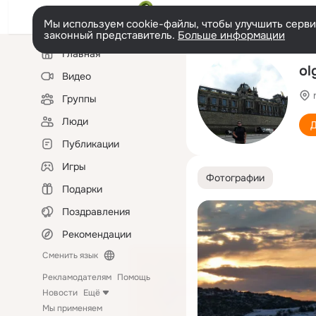
Мы используем cookie-файлы, чтобы улучшить сервис
законный представитель.
Больше информации
Левая
Главная
колонка
ol
Видео
Группы
Люди
Д
Публикации
Игры
Фотографии
Подарки
Поздравления
Рекомендации
Сменить язык
Рекламодателям
Помощь
Новости
Ещё
Мы применяем