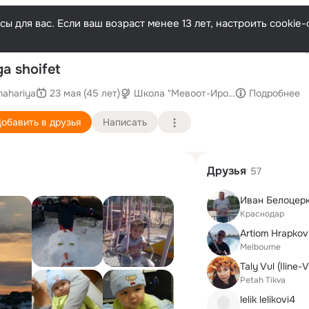
ы для вас. Если ваш возраст менее 13 лет, настроить cooki
Послед
ga shoifet
nahariya
23 мая (45 лет)
Школа "Мевоот-Ирон"
Подробнее
обавить в друзья
Написать
Друзья
57
Иван Белоцер
Краснодар
Artiom Hrapkov
Melbourne
Taly Vul (Iline-V
Petah Tikva
lelik lelikovi4