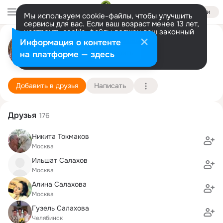
Войти
Мы используем cookie-файлы, чтобы улучшить
сервисы для вас. Если ваш возраст менее 13 лет,
настроить cookie-файлы должен ваш законный
Анна Харьковщенко
представитель.
Больше информации
Информация о контенте
Разрешить все
Настроить
на платформе — здесь
Москва
26 мая (50 лет)
Христианский гуманитарный лицей
Подробнее
Добавить в друзья
Написать
Друзья
176
Никита Токмаков
Москва
Ильшат Салахов
Москва
Алина Салахова
Москва
Гузель Салахова
Челябинск