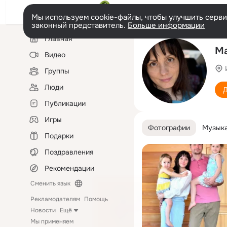
Мы используем cookie-файлы, чтобы улучшить сервис
законный представитель.
Больше информации
Левая
Главная
колонка
Ма
Видео
Группы
Люди
Д
Публикации
Игры
Фотографии
Музык
Подарки
Поздравления
Рекомендации
Сменить язык
Рекламодателям
Помощь
Новости
Ещё
Мы применяем