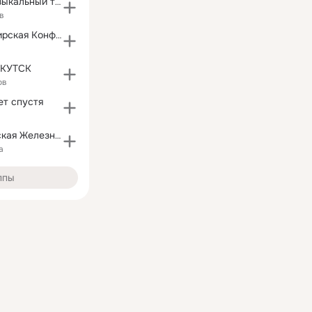
Иркутский Музыкальный театр им. Н. Загурского
в
Восточно-Сибирская Конференция
РКУТСК
ов
ет спустя
КругоБайкальская Железная Дорога
а
ппы