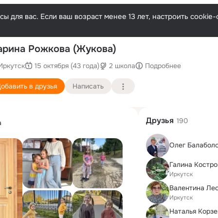
ы для вас. Если ваш возраст менее 13 лет, настроить cooki
П
рина Рожкова (Жукова)
Иркутск
15 октября (43 года)
2 школа
Подробнее
обавить в друзья
Написать
Друзья
190
а
Олег Балабол
Галина Костр
Иркутск
Валентина Ле
Иркутск
Наталья Корз