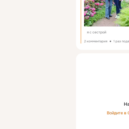
я с сестрой
2 комментария
1 раз под
На
Войдите в 