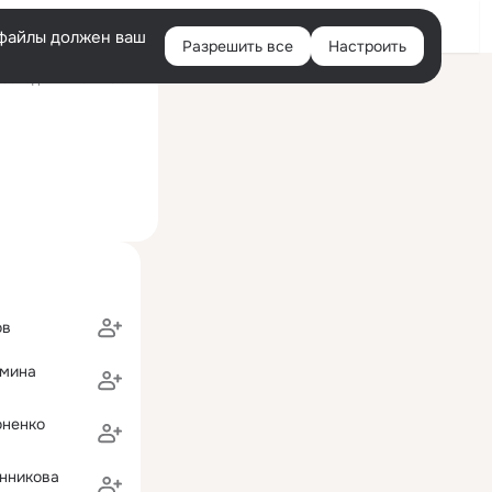
Войти
e-файлы должен ваш
Разрешить все
Настроить
Правая
оследний визит: 5 авг
колонка
ов
омина
оненко
енникова