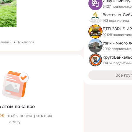
5427 подписчико
143 подписчика
ДТП 38RUS И
92128 подписчик
елились
17 классов
Узин - много л
2982 подписчика
18424 подписчик
Все гру
 этом пока всё
ОК
, чтобы посмотреть всю
ленту