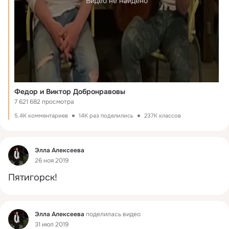
Видео не найдено
Федор и Виктор Добронравовы
7 621 682 просмотра
5.4K комментариев
14K раз поделились
237K классов
Фид
Элла Алексеева
26 ноя 2019
Пятигорск!
Фид
Элла Алексеева
поделилась видео
31 июл 2019