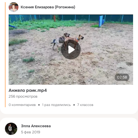
Ксения Елизарова (Рогожина)
02:58
Анжело роик.mp4
256 просмотров
0 комментариев
1 раз поделились
7 классов
Фид
Элла Алексеева
5 фев 2019