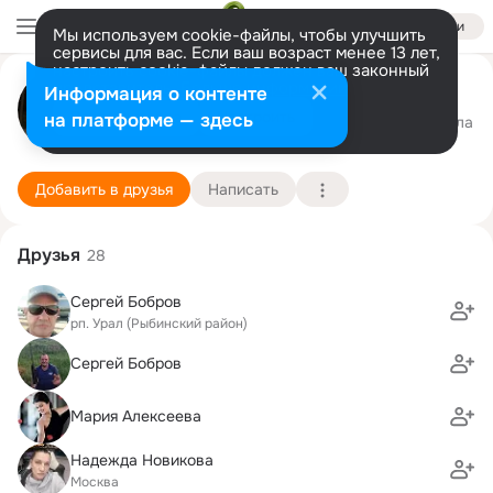
Войти
Мы используем cookie-файлы, чтобы улучшить
сервисы для вас. Если ваш возраст менее 13 лет,
настроить cookie-файлы должен ваш законный
Элла Алексеева
представитель.
Больше информации
Информация о контенте
Разрешить все
Настроить
на платформе — здесь
г.Москва
24 сентября (55 лет)
231 школа
Подробнее
Добавить в друзья
Написать
Друзья
28
Сергей Бобров
рп. Урал (Рыбинский район)
Сергей Бобров
Мария Алексеева
Надежда Новикова
Москва