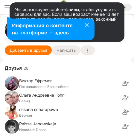
Войти
Мы используем cookie-файлы, чтобы улучшить
сервисы для вас. Если ваш возраст менее 13 лет,
настроить cookie-файлы должен ваш законный
представитель.
Больше информации
Николай Кисман
Информация о контенте
Разрешить все
Настроить
на платформе — здесь
....
15 октября (65 лет)
Подробнее
Добавить в друзья
Написать
Друзья
28
Виктор Ефремов
Петропавловск.Боголюбово.
Ольга Андреевна Гопп
Белиц
oksana scharapowa
Берлин
Raissa Janowskaja
Neustadt Dosse