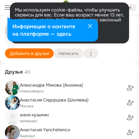
Войти
Мы используем cookie-файлы, чтобы улучшить
сервисы для вас. Если ваш возраст менее 13 лет,
настроить cookie-файлы должен ваш законный
Kris tina
представитель.
Больше информации
Информация о контенте
Разрешить все
Настроить
на платформе — здесь
россия
1 января (126 лет)
45 школа
Подробнее
Добавить в друзья
Написать
Друзья
43
Александра Микова (Анохина)
Новосибирск
Анастасия Сидорцова (Шкляева)
Москва
женя кузьмин
кемерово
Анастасия Yanchshenco
Барнаул