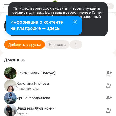
Войти
Мы используем cookie-файлы, чтобы улучшить
сервисы для вас. Если ваш возраст менее 13 лет,
настроить cookie-файлы должен ваш законный
Natali Mindov(Puntus)
представитель.
Больше информации
Информация о контенте
Разрешить все
Настроить
на платформе — здесь
натания
10 сентября (53 года)
1 школа
Подробнее
Добавить в друзья
Написать
Друзья
85
Ольга Симан (Пунтус)
Кристина Кислова
Ришон ле-Цион
Ирина Мордвинова
Владимир Жулинский
Европа