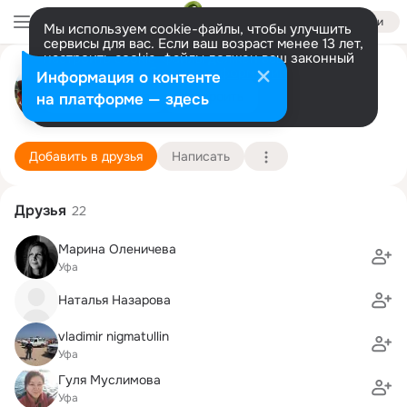
Войти
Мы используем cookie-файлы, чтобы улучшить
сервисы для вас. Если ваш возраст менее 13 лет,
настроить cookie-файлы должен ваш законный
Наталья Титова (Бабушкина)
представитель.
Больше информации
Информация о контенте
Разрешить все
Настроить
на платформе — здесь
Генуя
7 апреля (55 лет)
62 школа
Подробнее
Добавить в друзья
Написать
Друзья
22
Марина Оленичева
Уфа
Наталья Назарова
vladimir nigmatullin
Уфа
Гуля Муслимова
Уфа