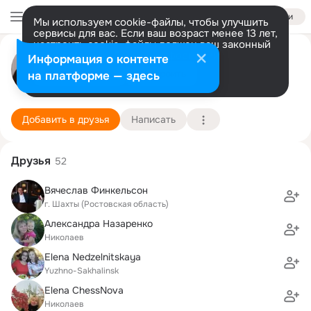
Войти
Мы используем cookie-файлы, чтобы улучшить
сервисы для вас. Если ваш возраст менее 13 лет,
настроить cookie-файлы должен ваш законный
Elena Finkelson
представитель.
Больше информации
Информация о контенте
Разрешить все
Настроить
на платформе — здесь
Toronto
27 января (52 года)
22 школа
Подробнее
Добавить в друзья
Написать
Друзья
52
Вячеслав Финкельсон
г. Шахты (Ростовская область)
Александра Назаренко
Николаев
Elena Nedzelnitskaya
Yuzhno-Sakhalinsk
Elena ChessNova
Николаев