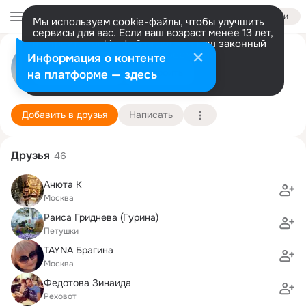
Войти
Мы используем cookie-файлы, чтобы улучшить
сервисы для вас. Если ваш возраст менее 13 лет,
настроить cookie-файлы должен ваш законный
представитель.
Больше информации
Елена Жданова
Информация о контенте
Разрешить все
Настроить
на платформе — здесь
Москва
11 апреля (42 года)
Подробнее
Добавить в друзья
Написать
Друзья
46
Aнютa К
Москва
Раиса Гриднева (Гурина)
Петушки
TAYNA Брагина
Москва
Федотова Зинаида
Реховот