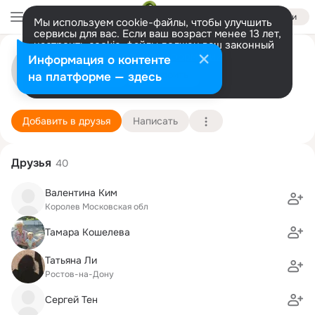
Войти
Мы используем cookie-файлы, чтобы улучшить
сервисы для вас. Если ваш возраст менее 13 лет,
настроить cookie-файлы должен ваш законный
валентина ким
представитель.
Больше информации
Информация о контенте
Разрешить все
Настроить
на платформе — здесь
москва
3 декабря (62 года)
5 школа
Подробнее
Добавить в друзья
Написать
Друзья
40
Валентина Ким
Королев Московская обл
Тамара Кошелева
Татьяна Ли
Ростов-на-Дону
Сергей Тен