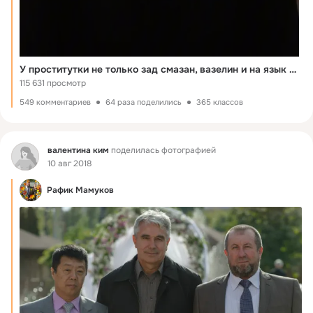
У проститутки не только зад смазан, вазелин и на язык пойдёт
115 631 просмотр
549 комментариев
64 раза поделились
365 классов
Фид
валентина ким
поделилась фотографией
10 авг 2018
Рафик Мамуков