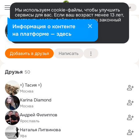
Войти
Мы используем cookie-файлы, чтобы улучшить
сервисы для вас. Если ваш возраст менее 13 лет,
настроить cookie-файлы должен ваш законный
Алексей N
представитель.
Больше информации
Информация о контенте
Разрешить все
Настроить
на платформе — здесь
Москва
9 июня (50 лет)
26 школа (с предпрофильными и профилирующ
Подробнее
Добавить в друзья
Написать
Друзья
50
=) Тасия =)
Москва
Karina Diamond
Москва
Андрей Филиппов
Ярославль
Наталья Литвинова
Уфа