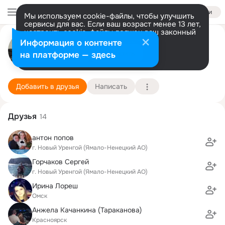
Войти
Мы используем cookie-файлы, чтобы улучшить
сервисы для вас. Если ваш возраст менее 13 лет,
настроить cookie-файлы должен ваш законный
Михаил Стариков
представитель.
Больше информации
Информация о контенте
Разрешить все
Настроить
на платформе — здесь
Красноярск
11 мая (38 лет)
1 школа
Подробнее
Добавить в друзья
Написать
Друзья
14
антон попов
г. Новый Уренгой (Ямало-Ненецкий АО)
Горчаков Сергей
г. Новый Уренгой (Ямало-Ненецкий АО)
Ирина Лореш
Омск
Анжела Качанкина (Тараканова)
Красноярск