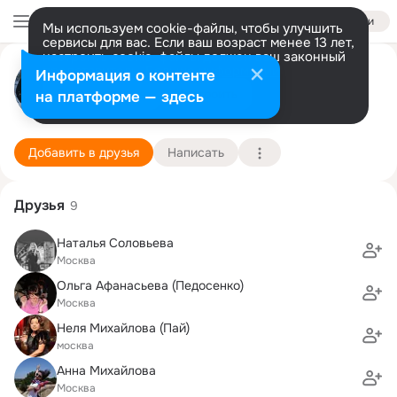
Войти
Мы используем cookie-файлы, чтобы улучшить
сервисы для вас. Если ваш возраст менее 13 лет,
настроить cookie-файлы должен ваш законный
Дмитрий Елисеев
представитель.
Больше информации
Информация о контенте
Разрешить все
Настроить
на платформе — здесь
Москва
25 июля (57 лет)
367 школа
Подробнее
Добавить в друзья
Написать
Друзья
9
Наталья Соловьева
Москва
Ольга Афанасьева (Педосенко)
Москва
Неля Михайлова (Пай)
москва
Анна Михайлова
Москва