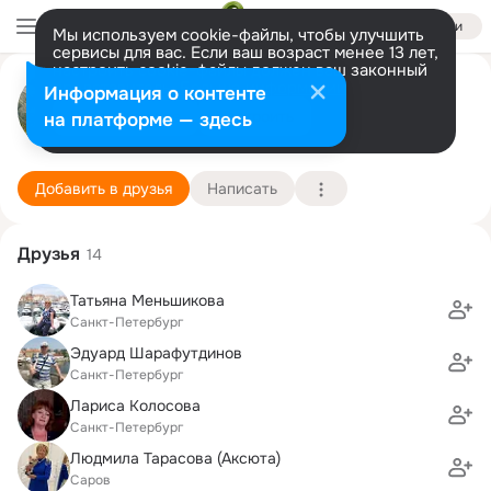
Войти
Мы используем cookie-файлы, чтобы улучшить
сервисы для вас. Если ваш возраст менее 13 лет,
настроить cookie-файлы должен ваш законный
Наталия Лебедева (Малышева)
представитель.
Больше информации
Информация о контенте
Разрешить все
Настроить
на платформе — здесь
Санкт-Петербург
29 декабря (72 года)
193 школа
Подробнее
Добавить в друзья
Написать
Друзья
14
Татьяна Меньшикова
Санкт-Петербург
Эдуард Шарафутдинов
Санкт-Петербург
Лариса Колосова
Санкт-Петербург
Людмила Тарасова (Аксюта)
Саров