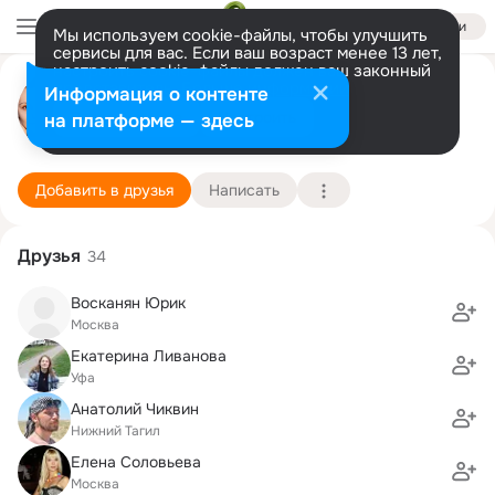
Войти
Мы используем cookie-файлы, чтобы улучшить
сервисы для вас. Если ваш возраст менее 13 лет,
настроить cookie-файлы должен ваш законный
Юлия Восканян
представитель.
Больше информации
Информация о контенте
Разрешить все
Настроить
на платформе — здесь
Москва
24 января (43 года)
МИРЭА, Московский государственный техническ
Подробнее
Добавить в друзья
Написать
Друзья
34
Восканян Юрик
Москва
Екатерина Ливанова
Уфа
Анатолий Чиквин
Нижний Тагил
Елена Соловьева
Москва