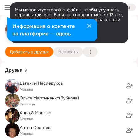
Войти
Мы используем cookie-файлы, чтобы улучшить
сервисы для вас. Если ваш возраст менее 13 лет,
настроить cookie-файлы должен ваш законный
представитель.
Больше информации
Юрий Сергеев
Информация о контенте
Разрешить все
Настроить
на платформе — здесь
Москва
12 апреля (64 года)
Подробнее
Добавить в друзья
Написать
Друзья
9
Евгений Наследухов
Москва
Ольга Мартыненко(Зубкова)
Винница
Аннаॐ Mantulo
Москва
Антон Сергеев
Москва