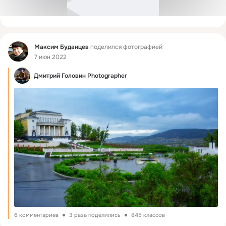
Фид
Максим Буданцев
поделился фотографией
7 июн 2022
Дмитрий Головин Photographer
6 комментариев
3 раза поделились
845 классов