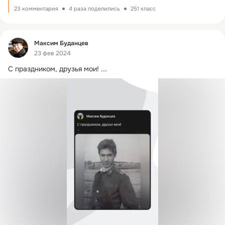
23 комментария
4 раза поделились
251 класс
Фид
Максим Буданцев
23 фев 2024
С праздником, друзья мои!
 ...