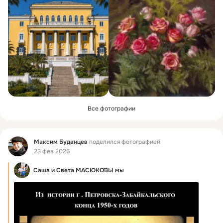
Все фотографии
Фид
Максим Буданцев
поделился фотографией
23 фев 2025
Саша и Света МАСЮКО́ВЫ мы