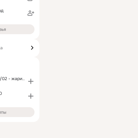
од
зья
ка
Бен Шемен 06/02 - жарим мясо и собираем грибы.
0
ппы