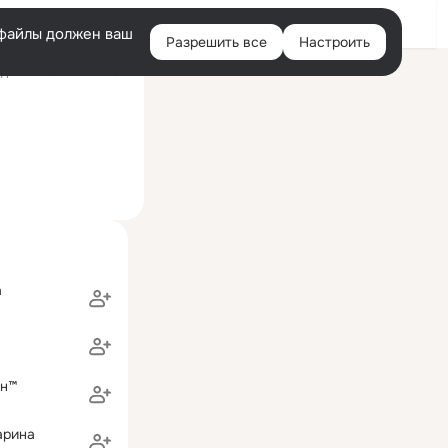
Войти
e-файлы должен ваш
Разрешить все
Настроить
Правая
дний визит: 4 янв 2011
колонка
а
ан™
арина