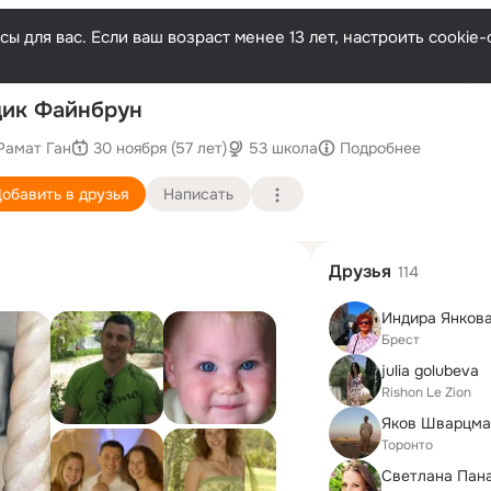
ы для вас. Если ваш возраст менее 13 лет, настроить cooki
После
ик Файнбрун
Рамат Ган
30 ноября (57 лет)
53 школа
Подробнее
обавить в друзья
Написать
Друзья
114
Индира Янков
Брест
julia golubeva
Rishon Le Zion
Яков Шварцм
Торонто
Светлана Пан