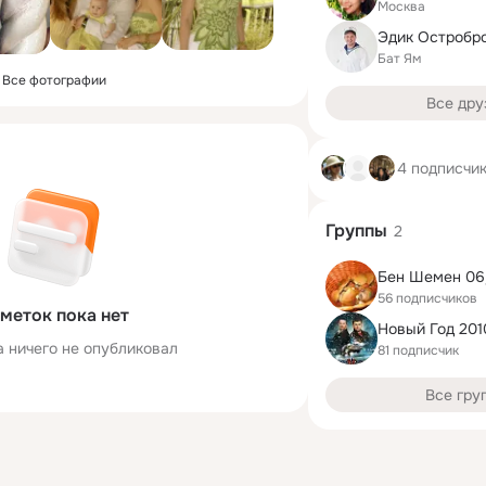
Москва
Эдик Остробр
Бат Ям
Все фотографии
Все дру
4 подписчи
Группы
2
56 подписчиков
меток пока нет
Новый Год 201
а ничего не опубликовал
81 подписчик
Все гру