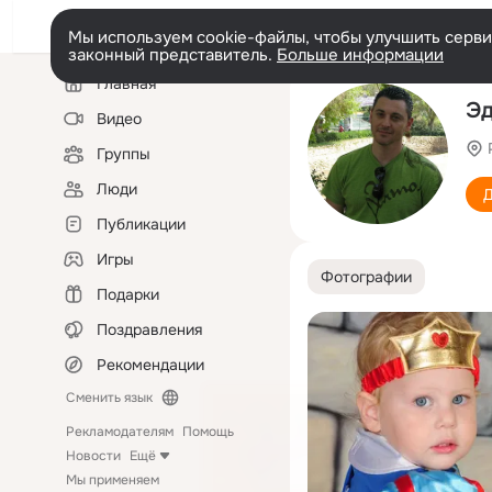
Мы используем cookie-файлы, чтобы улучшить сервис
законный представитель.
Больше информации
Левая
Главная
колонка
Эд
Видео
Группы
Люди
Д
Публикации
Игры
Фотографии
Подарки
Поздравления
Рекомендации
Сменить язык
Рекламодателям
Помощь
Новости
Ещё
Мы применяем