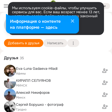
Войти
Мы используем cookie-файлы, чтобы улучшить
сервисы для вас. Если ваш возраст менее 13 лет,
настроить cookie-файлы должен ваш законный
Олег Губин
представитель.
Больше информации
Информация о контенте
Разрешить все
Настроить
на платформе — здесь
Москва
23 июля (50 лет)
61 школа
Подробнее
Добавить в друзья
Написать
Друзья
35
Eva-Luna Gadaeva-Hliadi
Афины
КИРИЛЛ СЕЛУЯНОВ
МИНСК
Алексей Никифоров
Минск
Сергей Борушко - фотограф
Гродно