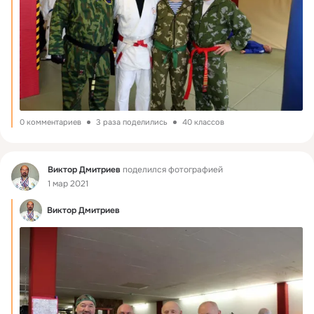
0 комментариев
3 раза поделились
40 классов
Фид
Виктор Дмитриев
поделился фотографией
1 мар 2021
Виктор Дмитриев