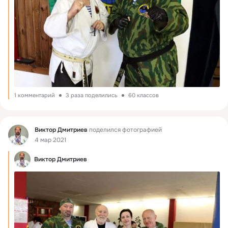
1 комментарий
3 раза поделились
60 классов
Фид
Виктор Дмитриев
поделился фотографией
4 мар 2021
Виктор Дмитриев