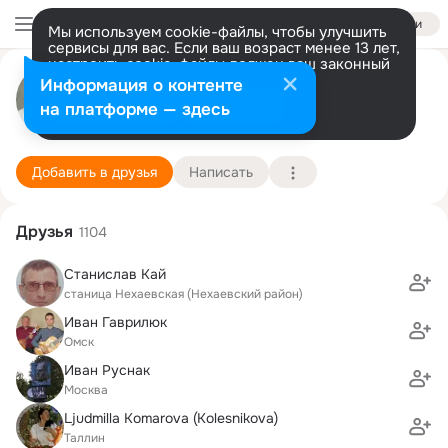
Войти
Мы используем cookie-файлы, чтобы улучшить
сервисы для вас. Если ваш возраст менее 13 лет,
настроить cookie-файлы должен ваш законный
Виктор Дмитриев
представитель.
Больше информации
Информация о контенте
Разрешить все
Настроить
на платформе — здесь
Москва
13 мая (67 лет)
2 школа
Подробнее
Добавить в друзья
Написать
Друзья
1104
Станислав Кай
станица Нехаевская (Нехаевский район)
Иван Гаврилюк
Омск
Иван Руснак
Москва
Ljudmilla Komarova (Kolesnikova)
Таллин