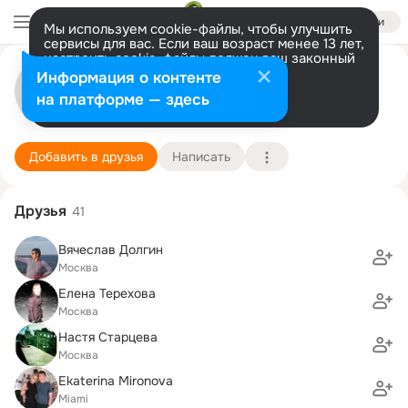
Войти
Мы используем cookie-файлы, чтобы улучшить
сервисы для вас. Если ваш возраст менее 13 лет,
настроить cookie-файлы должен ваш законный
fffffffff ffffffffffff
представитель.
Больше информации
Информация о контенте
Разрешить все
Настроить
на платформе — здесь
Москва
29 января (74 года)
1543 гимназия
Подробнее
Добавить в друзья
Написать
Друзья
41
Вячеслав Долгин
Москва
Елена Терехова
Москва
Настя Старцева
Москва
Ekaterina Mironova
Miami