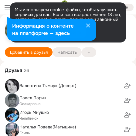
Войти
Мы используем cookie-файлы, чтобы улучшить
сервисы для вас. Если ваш возраст менее 13 лет,
настроить cookie-файлы должен ваш законный
Ivan Dessert
представитель.
Больше информации
Информация о контенте
Разрешить все
Настроить
на платформе — здесь
Siegenburg
5 декабря (50 лет)
Дальнянская школа
Подробнее
Добавить в друзья
Написать
Друзья
36
Валентина Тымчук (Десерт)
Павел Ларин
Осакаровка
Игорь Мнушко
Челябинск
Наталья Поведа(Матыцина)
Есиль