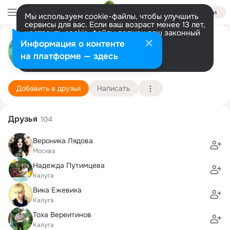
Войти
Мы используем cookie-файлы, чтобы улучшить
сервисы для вас. Если ваш возраст менее 13 лет,
настроить cookie-файлы должен ваш законный
Pavel Pronin
представитель.
Больше информации
Информация о контенте
Разрешить все
Настроить
на платформе — здесь
Kaluga
16 сентября (39 лет)
8 школа
Подробнее
Добавить в друзья
Написать
Друзья
104
Вероника Лядова
Москва
Надежда Путимцева
Калуга
Вика Ежевика
Калуга
Тоха Вереитинов
Калуга