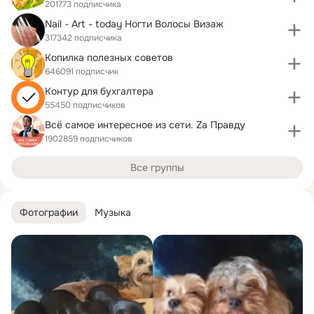
201773 подписчика
Nail - Art - today Ногти Волосы Визаж
317342 подписчика
Копилка полезных советов
646091 подписчик
Контур для бухгалтера
55450 подписчиков
Всё самое интересное из сети. Zа Правду
1902859 подписчиков
Все группы
Фотографии
Музыка