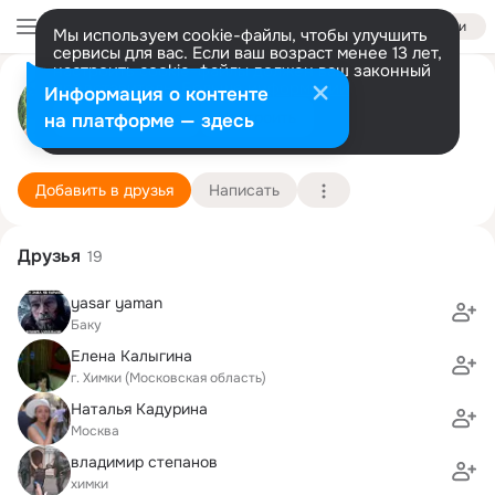
Войти
Мы используем cookie-файлы, чтобы улучшить
сервисы для вас. Если ваш возраст менее 13 лет,
настроить cookie-файлы должен ваш законный
Варвара Петровская
представитель.
Больше информации
Информация о контенте
Разрешить все
Настроить
на платформе — здесь
Химки
14 февраля (55 лет)
14 школа
Подробнее
Добавить в друзья
Написать
Друзья
19
yasar yaman
Баку
Елена Калыгина
г. Химки (Московская область)
Наталья Кадурина
Москва
владимир степанов
химки