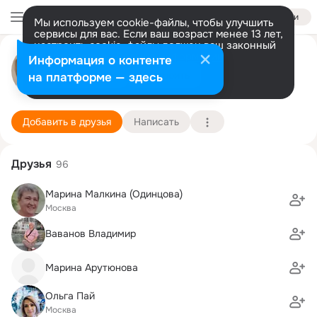
Войти
Мы используем cookie-файлы, чтобы улучшить
сервисы для вас. Если ваш возраст менее 13 лет,
настроить cookie-файлы должен ваш законный
Елена Ивлева
представитель.
Больше информации
Информация о контенте
Разрешить все
Настроить
на платформе — здесь
Москва
12 октября (44 года)
ЗАО "Компания "Камбио"
Подробнее
Добавить в друзья
Написать
Друзья
96
Марина Малкина (Одинцова)
Москва
Ваванов Владимир
Марина Арутюнова
Ольга Пай
Москва