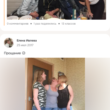
0 комментариев
1 раз поделились
13 классов
Фид
Елена Ивлева
25 июл 2017
Прощание 😥