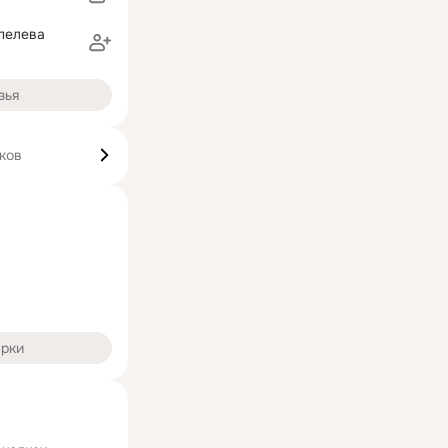
пелева
зья
ков
арки