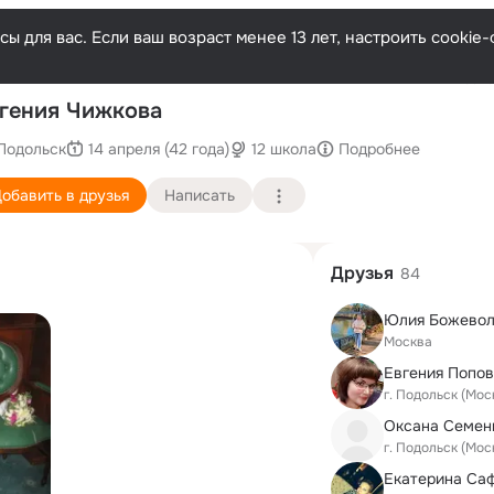
ы для вас. Если ваш возраст менее 13 лет, настроить cooki
Послед
гения Чижкова
Подольск
14 апреля (42 года)
12 школа
Подробнее
обавить в друзья
Написать
Друзья
84
Москва
Евгения Попо
г. Подольск (Мос
Оксана Семеню
г. Подольск (Мос
Екатерина Са