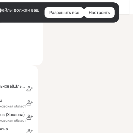
Войти
e-файлы должен ваш
Разрешить все
Настроить
Правая
ний визит: 2 окт 2019
колонка
Юлия Божевольнова(Шлыкова)
ва
ковская область)
к (Хохлова)
ковская область)
фина