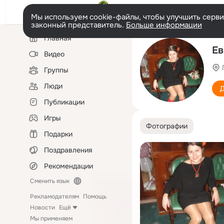
Мы используем cookie-файлы, чтобы улучшить сервис
законный представитель.
Больше информации
Левая
Главная
колонка
Ев
Видео
Группы
Люди
Д
Публикации
Игры
Фотографии
Подарки
Поздравления
Рекомендации
Сменить язык
Рекламодателям
Помощь
Новости
Ещё
Мы применяем