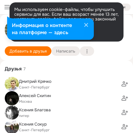
Войти
Мы используем cookie-файлы, чтобы улучшить
сервисы для вас. Если ваш возраст менее 13 лет,
настроить cookie-файлы должен ваш законный
Юленька Молодцова
представитель.
Больше информации
Информация о контенте
Разрешить все
Настроить
на платформе — здесь
Санкт-Петербург
4 сентября (36 лет)
172 школа
Подробнее
Добавить в друзья
Написать
Друзья
7
Дмитрий Крячко
Санкт-Петербург
Алексей Скитин
Москва
Ксения Благова
питер
Ксения Сокур
Санкт-Петербург