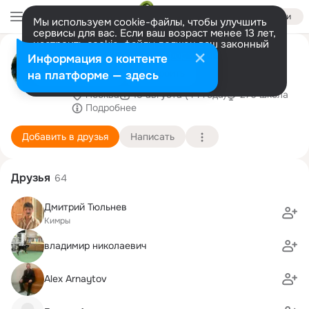
Войти
Мы используем cookie-файлы, чтобы улучшить
сервисы для вас. Если ваш возраст менее 13 лет,
настроить cookie-файлы должен ваш законный
Светлана
представитель.
Больше информации
Информация о контенте
Семенякина(Евтюшкина)
Разрешить все
Настроить
на платформе — здесь
москва
15 августа (44 года)
276 школа
Подробнее
Добавить в друзья
Написать
Друзья
64
Дмитрий Тюльнев
Кимры
владимир николаевич
Alex Arnaytov