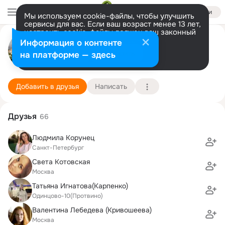
Войти
Мы используем cookie-файлы, чтобы улучшить
сервисы для вас. Если ваш возраст менее 13 лет,
настроить cookie-файлы должен ваш законный
Инна Ревуцкая
представитель.
Больше информации
Информация о контенте
Разрешить все
Настроить
на платформе — здесь
Москва
23 декабря (47 лет)
2 школа
Подробнее
Добавить в друзья
Написать
Друзья
66
Людмила Корунец
Санкт-Петербург
Света Kотовская
Москва
Татьяна Игнатова(Карпенко)
Одинцово-10(Протвино)
Валентина Лебедева (Кривошеева)
Москва