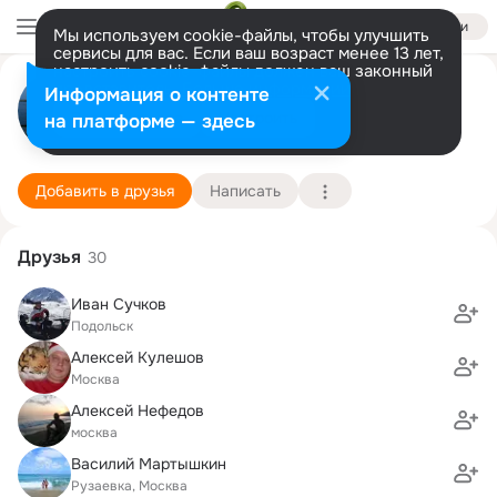
Войти
Мы используем cookie-файлы, чтобы улучшить
сервисы для вас. Если ваш возраст менее 13 лет,
настроить cookie-файлы должен ваш законный
Андрей С
представитель.
Больше информации
Информация о контенте
Разрешить все
Настроить
на платформе — здесь
Москва
26 сентября (43 года)
649 школа
Подробнее
Добавить в друзья
Написать
Друзья
30
Иван Сучков
Подольск
Алексей Кулешов
Москва
Алексей Нефедов
москва
Василий Мартышкин
Рузаевка, Москва