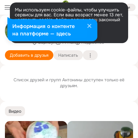
Войти
Мы используем cookie-файлы, чтобы улучшить
сервисы для вас. Если ваш возраст менее 13 лет,
настроить cookie-файлы должен ваш законный
Антонина Медведева
представитель.
Больше информации
Информация о контенте
(Кондратьева)
Разрешить все
Настроить
на платформе — здесь
Барнаул
14 мая
Подробнее
Добавить в друзья
Написать
Список друзей и групп Антонины доступен только её
друзьям.
Видео