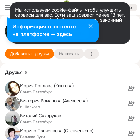
Войти
Мы используем cookie-файлы, чтобы улучшить
сервисы для вас. Если ваш возраст менее 13 лет,
настроить cookie-файлы должен ваш законный
Наталья Петрова
представитель.
Больше информации
Информация о контенте
Разрешить все
Настроить
на платформе — здесь
Cанкт-Петербург
10 декабря (46 лет)
13 школа
Подробнее
Добавить в друзья
Написать
Друзья
6
Мария Павлова (Кихтева)
Санкт-Петербург
Виктория Романова (Алексеева)
г. Щелково
Виталий Сухоруков
Санкт-Петербург
Марина Панченкова (Степченкова)
Великие Луки