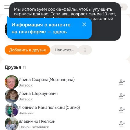
Войти
Мы используем cookie-файлы, чтобы улучшить
сервисы для вас. Если ваш возраст менее 13 лет,
настроить cookie-файлы должен ваш законный
Михаил Karpinski
представитель.
Больше информации
Информация о контенте
Разрешить все
Настроить
на платформе — здесь
Helsinki
13 октября (66 лет)
4 школа
Подробнее
Добавить в друзья
Написать
Друзья
11
Ирина Скорина(Морговцова)
Витебск
Ирина Шершунович
Витебск
Людмила Канапелькина(Сипко)
Чашники
Владимир Пчелкин
Южно-Сахалинск