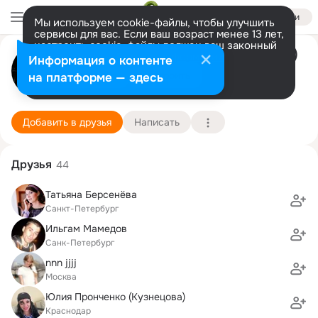
Войти
Мы используем cookie-файлы, чтобы улучшить
сервисы для вас. Если ваш возраст менее 13 лет,
настроить cookie-файлы должен ваш законный
Светлана Никитина (Викторова)
представитель.
Больше информации
Информация о контенте
Разрешить все
Настроить
на платформе — здесь
Ереван
7 декабря (30 лет)
121 школа
Подробнее
Добавить в друзья
Написать
Друзья
44
Татьяна Берсенёва
Санкт-Петербург
Ильгам Мамедов
Санк-Петербург
nnn jjjj
Москва
Юлия Пронченко (Кузнецова)
Краснодар