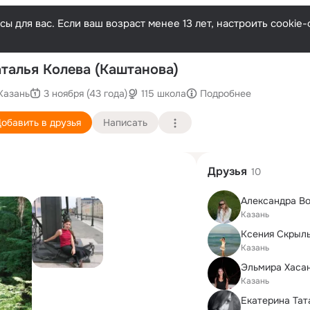
ы для вас. Если ваш возраст менее 13 лет, настроить cooki
Послед
талья Колева (Каштанова)
Казань
3 ноября (43 года)
115 школа
Подробнее
обавить в друзья
Написать
Друзья
10
Александра В
Казань
Ксения Скрыл
Казань
Казань
Екатерина Тат