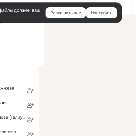
Войти
e-файлы должен ваш
Разрешить все
Настроить
Правая
ний визит: 8 окт 2016
колонка
ожжева
ьник
Эльмира Хасанова (Галиуллина)
аринова