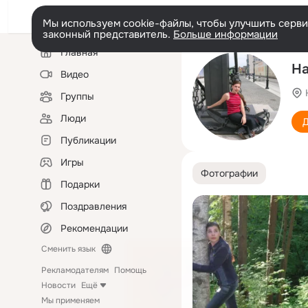
Мы используем cookie-файлы, чтобы улучшить сервис
законный представитель.
Больше информации
Левая
Главная
колонка
На
Видео
Группы
Люди
Д
Публикации
Игры
Фотографии
Подарки
Поздравления
Рекомендации
Сменить язык
Рекламодателям
Помощь
Новости
Ещё
Мы применяем