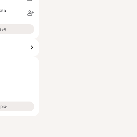
ова
зья
арки