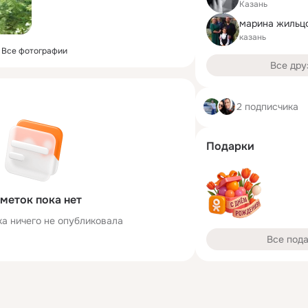
Казань
марина жильц
казань
Все фотографии
Все дру
2 подписчика
Подарки
меток пока нет
ка ничего не опубликовала
Все под