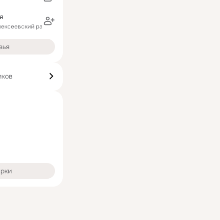
я
лексеевский район)
зья
иков
арки