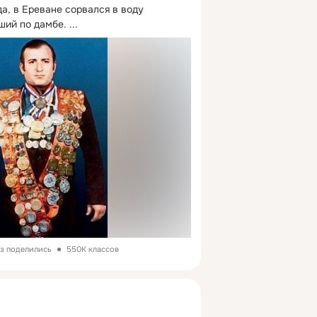
да, в Ереване сорвался в воду 
ший по дамбе.
 ...
аз поделились
550K классов