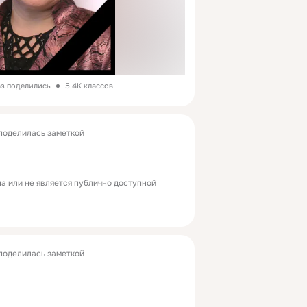
аз поделились
5.4K классов
поделилась заметкой
а или не является публично доступной
поделилась заметкой