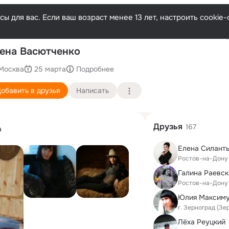
ы для вас. Если ваш возраст менее 13 лет, настроить cooki
Послед
ена Васютченко
Москва
25 марта
Подробнее
обавить в друзья
Написать
Друзья
167
а
Елена Силант
Ростов-на-Дону
Галина Раевск
Ростов-на-Дону
г. Зерноград (Зе
Лёха Реуцкий