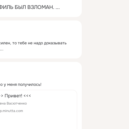
ФИЛЬ БЫЛ ВЗЛОМАН.
 ...
илен, то тебе не надо доказывать 
...
о у меня получилось!
>> Привет! <<<
ена Васютченко
p.minutta.com