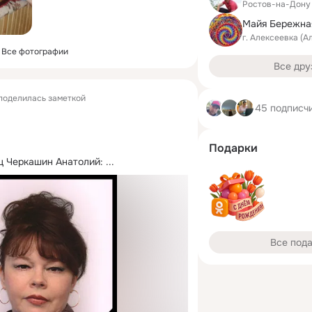
Ростов-на-Дону
Майя Бережна
г. Алексеевка (А
Все фотографии
Все дру
поделилась заметкой
45 подписч
Подарки
ц Черкашин Анатолий:
 ...
Все под