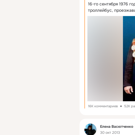
16-го сентября 1976 го
троллейбус, проезжав
16K комментариев
52K р
Фид
Елена Васютченко
30 окт 2013