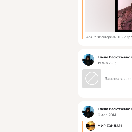
470 комментариев
720 р
Фид
Елена Васютченко
19 янв 2015
Заметка удален
Фид
Елена Васютченко
6 июл 2014
МИР ЕЗИДАМ