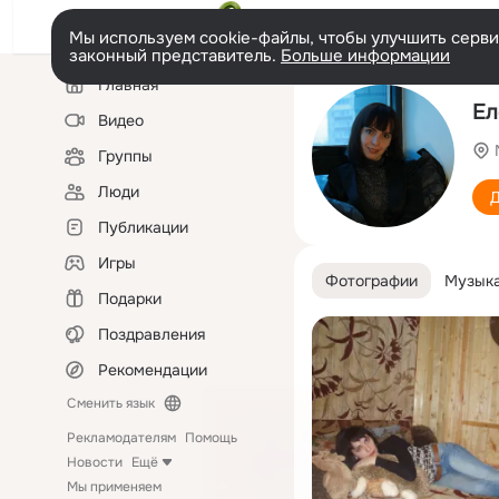
Мы используем cookie-файлы, чтобы улучшить сервис
законный представитель.
Больше информации
Левая
Главная
колонка
Ел
Видео
Группы
Люди
Д
Публикации
Игры
Фотографии
Музык
Подарки
Поздравления
Рекомендации
Сменить язык
Рекламодателям
Помощь
Новости
Ещё
Мы применяем