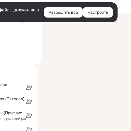
Войти
e-файлы должен ваш
Разрешить все
Настроить
Правая
ний визит: 8 дек 2022
колонка
ьева
ая (Петрова)
Юлия Максимук (Примакова)
рноградский район)