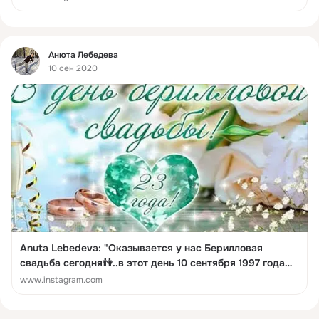
Фид
Анюта Лебедева
10 сен 2020
Anuta Lebedeva: "Оказывается у нас Берилловая
свадьба сегодня👫..в этот день 10 сентября 1997 года🌹
во как...век живи, век учись😉"
www.instagram.com