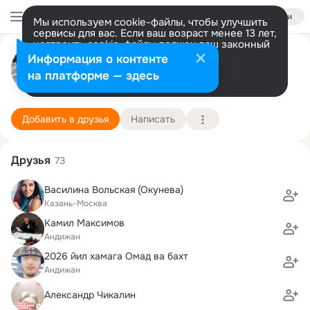
Войти
Мы используем cookie-файлы, чтобы улучшить
сервисы для вас. Если ваш возраст менее 13 лет,
настроить cookie-файлы должен ваш законный
Анюта Лебедева
представитель.
Больше информации
Информация о контенте
Разрешить все
Настроить
на платформе — здесь
Москва
25 октября (51 год)
1058 школа (с гимназическими классами)
Подробнее
Добавить в друзья
Написать
Друзья
73
Василина Вольская (Окунева)
Казань-Москва
Камил Максимов
Андижан
2026 йил хамага Омад ва бахт
Андижан
Александр Чикалин