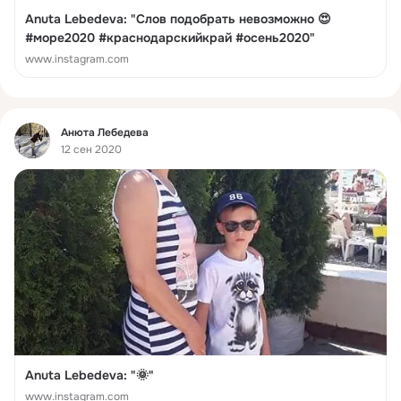
Anuta Lebedeva: "Слов подобрать невозможно 😍
#море2020 #краснодарскийкрай #осень2020"
www.instagram.com
Фид
Анюта Лебедева
12 сен 2020
Anuta Lebedeva: "🌞"
www.instagram.com