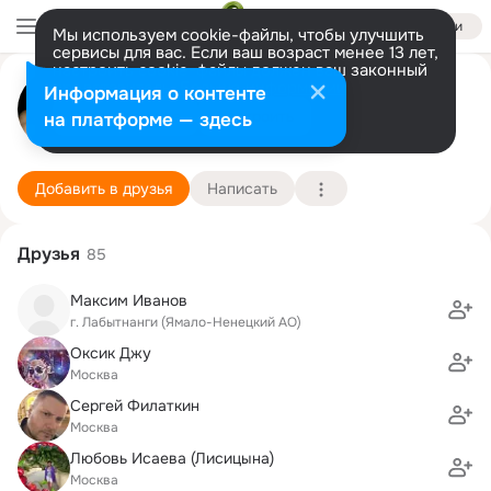
Войти
Мы используем cookie-файлы, чтобы улучшить
сервисы для вас. Если ваш возраст менее 13 лет,
настроить cookie-файлы должен ваш законный
Денис Красильников
представитель.
Больше информации
Информация о контенте
Разрешить все
Настроить
на платформе — здесь
Москва
5 марта (48 лет)
880 школа
Подробнее
Добавить в друзья
Написать
Друзья
85
Максим Иванов
г. Лабытнанги (Ямало-Ненецкий АО)
Оксик Джу
Москва
Сергей Филаткин
Москва
Любовь Исаева (Лисицына)
Москва