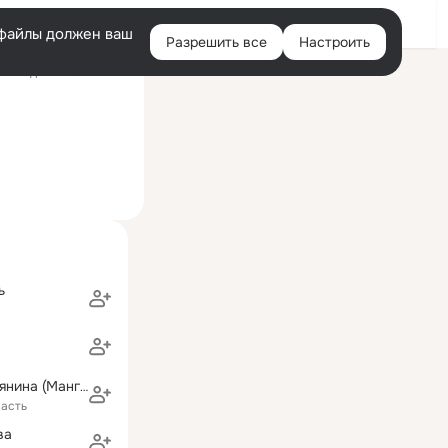
Войти
e-файлы должен ваш
Разрешить все
Настроить
Правая
оследний визит: 7 авг
колонка
ь
Людмила Токмянина (Мангазеева)
ласть
ва