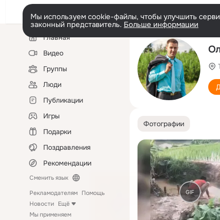
Мы используем cookie-файлы, чтобы улучшить сервис
законный представитель.
Больше информации
Левая
Главная
колонка
Ол
Видео
Группы
Люди
Д
Публикации
Игры
Фотографии
Подарки
Поздравления
Рекомендации
Сменить язык
GIF
Рекламодателям
Помощь
Новости
Ещё
Мы применяем