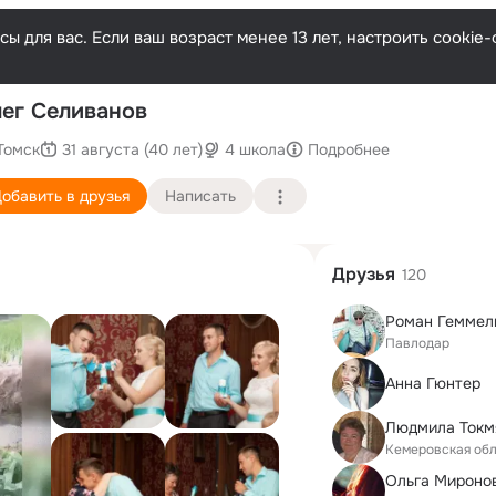
ы для вас. Если ваш возраст менее 13 лет, настроить cooki
П
ег Селиванов
Томск
31 августа (40 лет)
4 школа
Подробнее
обавить в друзья
Написать
Друзья
120
Роман Геммел
Павлодар
Анна Гюнтер
Кемеровская об
Ольга Мироно