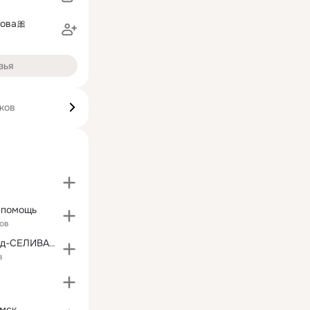
ова🎀
зья
ков
 помощь
ов
Дворянский род-СЕЛИВАНОВЫ
в
омск