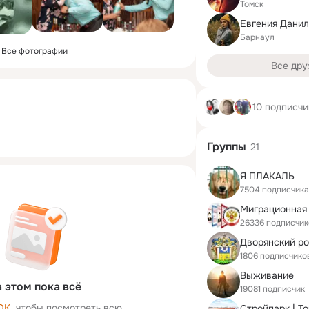
Томск
Евгения Данил
Барнаул
Все фотографии
Все дру
10 подписчи
Группы
21
Я ПЛАКАЛЬ
7504 подписчика
Миграционная
26336 подписчик
1806 подписчико
Выживание
 этом пока всё
19081 подписчик
ОК
, чтобы посмотреть всю
Стройпарк | Т