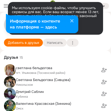
Войти
Мы используем cookie-файлы, чтобы улучшить
сервисы для вас. Если ваш возраст менее 13 лет,
настроить cookie-файлы должен ваш законный
Алексей Лямин
представитель.
Больше информации
Информация о контенте
Разрешить все
Настроить
на платформе — здесь
СПб.
30 июля (48 лет)
2 школа
Подробнее
Добавить в друзья
Написать
Друзья
15
светлана бельдюгова
пгт. Ульяновка (Тосненский район)
Светлана Бельдюгова (Сивцова)
Никольское
Дмитрий Саблин
Кубинка
Валентина Красовская (Зинкина)
Омск