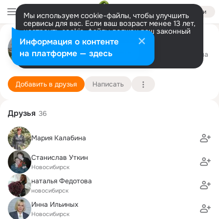
Войти
Мы используем cookie-файлы, чтобы улучшить
сервисы для вас. Если ваш возраст менее 13 лет,
настроить cookie-файлы должен ваш законный
Людмила Воронина
представитель.
Больше информации
Информация о контенте
Разрешить все
Настроить
на платформе — здесь
Новосибирск
13 июня (61 год)
186 школа
Подробнее
Добавить в друзья
Написать
Друзья
36
Мария Калабина
Станислав Уткин
Новосибирск
наталья Федотова
новосибирск
Инна Ильиных
Новосибирск