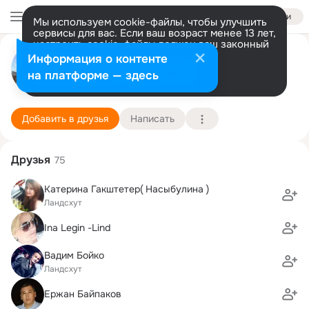
Войти
Мы используем cookie-файлы, чтобы улучшить
сервисы для вас. Если ваш возраст менее 13 лет,
настроить cookie-файлы должен ваш законный
Владимир Линд
представитель.
Больше информации
Информация о контенте
Разрешить все
Настроить
на платформе — здесь
Landshut
13 февраля (44 года)
Grundschule St. Wolfgang
Подробнее
Добавить в друзья
Написать
Друзья
75
Катерина Гакштетер( Насыбулина )
Ландсхут
Ina Legin -Lind
Вадим Бойко
Ландсхут
Ержан Байпаков