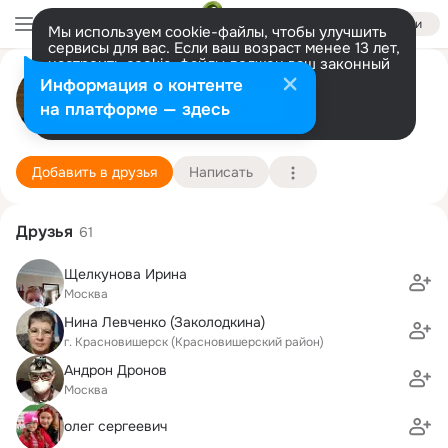
Войти
Мы используем cookie-файлы, чтобы улучшить
сервисы для вас. Если ваш возраст менее 13 лет,
настроить cookie-файлы должен ваш законный
Владимир Быстрый
представитель.
Больше информации
Информация о контенте
Разрешить все
Настроить
на платформе — здесь
Москва
1 июня (61 год)
57 школа (с углубленным изучением математик
Подробнее
Добавить в друзья
Написать
Друзья
61
Щелкунова Ирина
Москва
Нина Левченко (Заколодкина)
г. Красновишерск (Красновишерский район)
Андрон Дронов
Москва
олег сергеевич