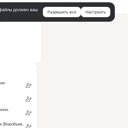
Войти
e-файлы должен ваш
Разрешить все
Настроить
Правая
ний визит: 3 ноя 2014
колонка
кин
ᴳᴵᴺᴬᴸ
Анечка Егорова (Воробьева)