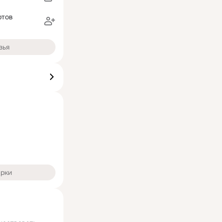
ртов
зья
арки