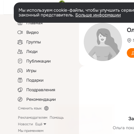
Мы используем cookie-файлы, чтобы улучшить сервис
законный представитель.
Больше информации
Левая
Главная
колонка
Ол
Видео
Группы
Люди
Д
Публикации
Игры
Подарки
Поздравления
Рекомендации
Сменить язык
Рекламодателям
Помощь
За
Новости
Ещё
Ольга пок
Мы применяем