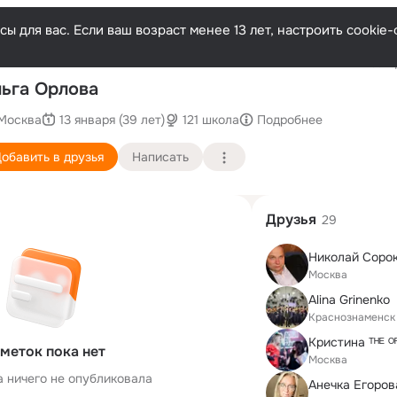
ы для вас. Если ваш возраст менее 13 лет, настроить cooki
Послед
ьга Орлова
Москва
13 января (39 лет)
121 школа
Подробнее
обавить в друзья
Написать
Друзья
29
Николай Соро
Москва
Alina Grinenko
Краснознаменск
Кристина ᵀᴴᴱ ᴼᴿᴵ
меток пока нет
Москва
а ничего не опубликовала