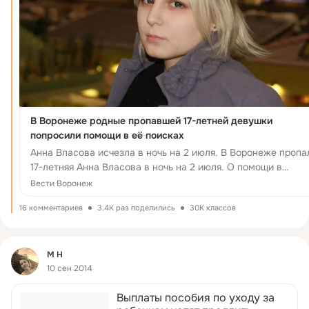
В Воронеже родные пропавшей 17-летней девушки
попросили помощи в её поисках
Анна Власова исчезла в ночь на 2 июля. В Воронеже пропа
17-летняя Анна Власова в ночь на 2 июля. О помощи в
поисках девушки к воронежцам обратились её родители. К
Вести Воронеж
рассказала...
16 комментариев
3.4K раз поделились
30K классов
Фид
М Н
10 сен 2014
Выплаты пособия по уходу за