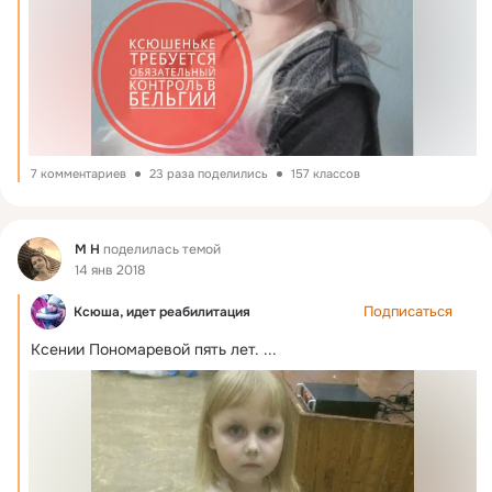
7 комментариев
23 раза поделились
157 классов
Фид
М Н
поделилась темой
14 янв 2018
Подписаться
Ксюша, идет реабилитация
Ксении Пономаревой пять лет.
 ...