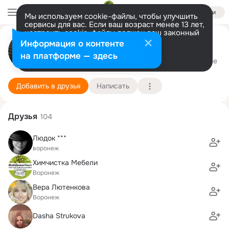
Войти
Мы используем cookie-файлы, чтобы улучшить
сервисы для вас. Если ваш возраст менее 13 лет,
настроить cookie-файлы должен ваш законный
представитель.
Больше информации
М Н
Информация о контенте
Разрешить все
Настроить
на платформе — здесь
Воронеж
8 октября (106 лет)
Подробнее
Добавить в друзья
Написать
Друзья
104
Людoк ***
воронеж
Химчистка Мебели
Воронеж
Вера Лютенкова
Воронеж
Dasha Strukova