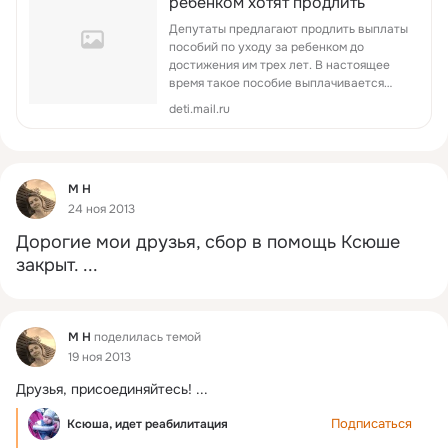
ребенком хотят продлить
Депутаты предлагают продлить выплаты
пособий по уходу за ребенком до
достижения им трех лет. В настоящее
время такое пособие выплачивается
только на детей до полутора лет.
deti.mail.ru
Фид
М Н
24 ноя 2013
Дорогие мои друзья, сбор в помощь Ксюше 
закрыт.
 ...
Фид
М Н
поделилась темой
19 ноя 2013
Друзья, присоединяйтесь!
 ...
Подписаться
Ксюша, идет реабилитация