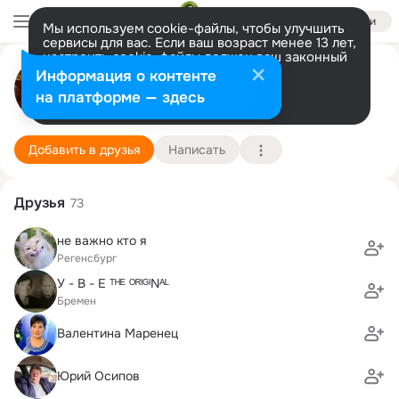
Войти
Мы используем cookie-файлы, чтобы улучшить
сервисы для вас. Если ваш возраст менее 13 лет,
настроить cookie-файлы должен ваш законный
представитель.
Больше информации
Любовь Деревянко(Харькова)
Информация о контенте
Разрешить все
Настроить
на платформе — здесь
Киев, Нью Йорк
18 декабря
Подробнее
Добавить в друзья
Написать
Друзья
73
не важно кто я
Регенсбург
У - В - Е ᵀᴴᴱ ᴼᴿᴵᴳᴵNᴬᴸ
Бремен
Валентина Маренец
Юрий Осипов