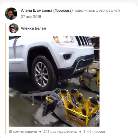
Фид
Алена Шамарова (Горохова)
поделилась фотографией
27 ноя 2016
Алёнка Белая
15 комментариев
248 раз поделились
5.4K классов