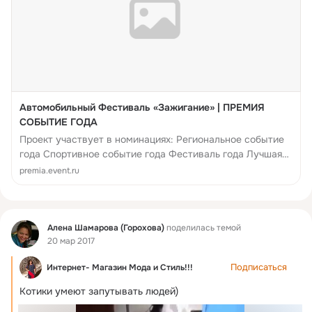
Автомобильный Фестиваль «Зажигание» | ПРЕМИЯ
СОБЫТИЕ ГОДА
Проект участвует в номинациях: Региональное событие
года Спортивное событие года Фестиваль года Лучшая
премьера городского ежегодного события Народное
premia.event.ru
голосование за победителя в спецноминации "Л...
Фид
Алена Шамарова (Горохова)
поделилась темой
20 мар 2017
Подписаться
Интернет- Магазин Мода и Стиль!!!
Котики умеют запутывать людей)