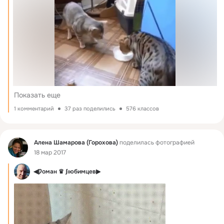
Показать еще
1 комментарий
37 раз поделились
576 классов
Фид
Алена Шамарова (Горохова)
поделилась фотографией
18 мар 2017
◀Ƿоман ♛ ʃıюбимцев▶