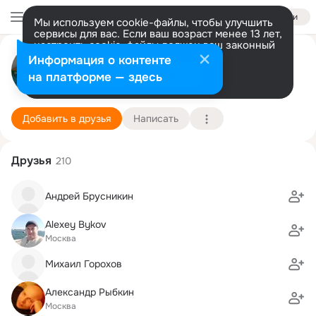
Войти
Мы используем cookie-файлы, чтобы улучшить
сервисы для вас. Если ваш возраст менее 13 лет,
настроить cookie-файлы должен ваш законный
представитель.
Больше информации
Алена Шамарова (Горохова)
Информация о контенте
Разрешить все
Настроить
на платформе — здесь
Москва
11 января (49 лет)
Подробнее
Добавить в друзья
Написать
Друзья
210
Андрей Брусникин
Alexey Bykov
Москва
Михаил Горохов
Александр Рыбкин
Москва