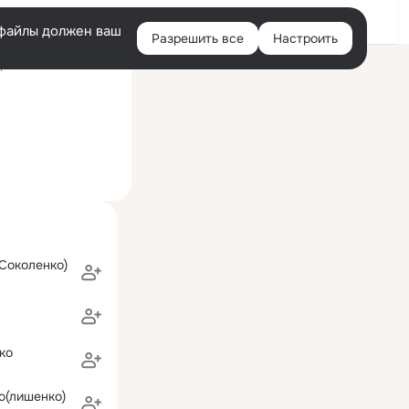
Войти
e-файлы должен ваш
Разрешить все
Настроить
Правая
ний визит: 16 янв 2018
колонка
Соколенко)
ко
о(лишенко)