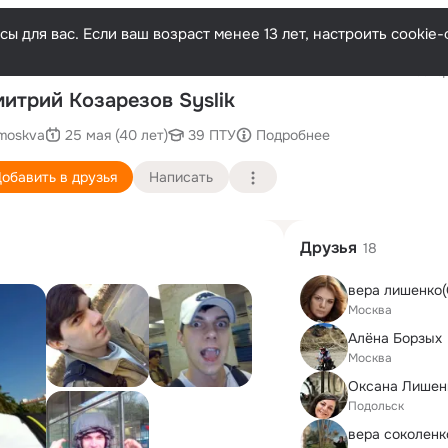
ы для вас. Если ваш возраст менее 13 лет, настроить cooki
Послед
итрий Козарезов Syslik
moskva
25 мая (40 лет)
39 ПТУ
Подробнее
обавить в друзья
Написать
Друзья
18
вера лишенко(
Москва
Алёна Борзых
Москва
Оксана Лишен
Подольск
вера соколенк